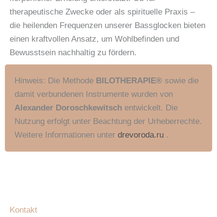
therapeutische Zwecke oder als spirituelle Praxis –
die heilenden Frequenzen unserer Bassglocken bieten
einen kraftvollen Ansatz, um Wohlbefinden und
Bewusstsein nachhaltig zu fördern.
Hinweis: Die Methode
BILOTHERAPIE®️
sowie die
damit verbundenen Instrumente wurden von
Alexander Doroschkewitsch
entwickelt. Die
Nutzung erfolgt unter Beachtung der Urheberrechte.
Weitere Informationen unter
drevoroda.ru
.
Kontakt