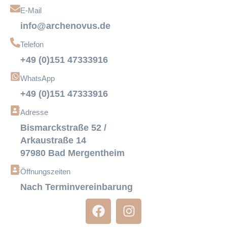
E-Mail
info@archenovus.de
Telefon
+49 (0)151 47333916
WhatsApp
+49 (0)151 47333916
Adresse
Bismarckstraße 52 /
Arkaustraße 14
97980 Bad Mergentheim
Öffnungszeiten
Nach Terminvereinbarung
F
I
a
n
c
s