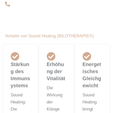
+49 (0)151 47333916
Vorteile von Sound Healing (BILOTHERAPIE®️)
Stärkun
Erhöhu
Energet
g des
ng der
isches
Immuns
Vitalität
Gleichg
ystems
ewicht
Die
Sound
Wirkung
Sound
Healing:
der
Healing
Die
Klänge
bringt