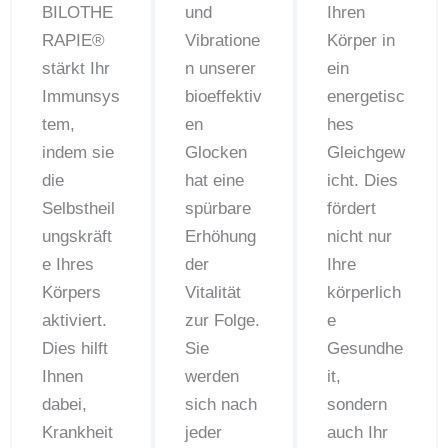
BILOTHE
und
Ihren
RAPIE®️
Vibratione
Körper in
stärkt Ihr
n unserer
ein
Immunsys
bioeffektiv
energetisc
tem,
en
hes
indem sie
Glocken
Gleichgew
die
hat eine
icht. Dies
Selbstheil
spürbare
fördert
ungskräft
Erhöhung
nicht nur
e Ihres
der
Ihre
Körpers
Vitalität
körperlich
aktiviert.
zur Folge.
e
Dies hilft
Sie
Gesundhe
Ihnen
werden
it,
dabei,
sich nach
sondern
Krankheit
jeder
auch Ihr